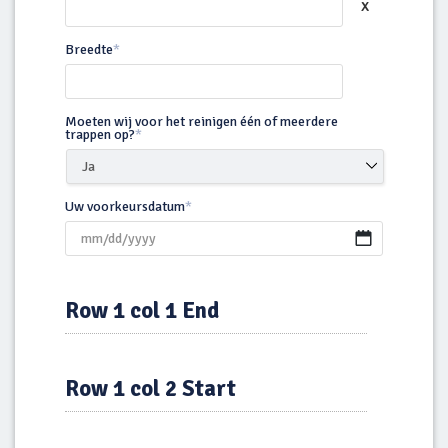
Breedte
*
Moeten wij voor het reinigen één of meerdere
trappen op?
*
Uw voorkeursdatum
*
MM
slash
Row 1 col 1 End
DD
slash
YYYY
Row 1 col 2 Start