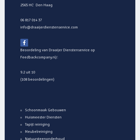
2565 HC Den Haag
06 817 014 37
info@draaijerdienstenservice.com
Beoordeling van Draaijer Dienstenservice op
Feedbackcompany.nl/
:
9.2 uit 10
(108 beoordelingen)
Schoonmaak Gebouwen
Huismeester Diensten
Tapijt reiniging
Meubelreiniging
Natuursteenonderhoud