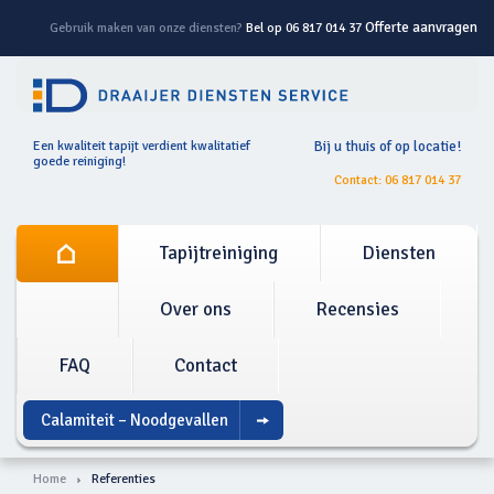
Offerte aanvragen
Gebruik maken van onze diensten?
Bel op 06 817 014 37
Een kwaliteit tapijt verdient kwalitatief
Bij u thuis of op locatie!
goede reiniging!
Contact: 06 817 014 37
Tapijtreiniging
Diensten
Over ons
Recensies
FAQ
Contact
Calamiteit – Noodgevallen
Home
Referenties