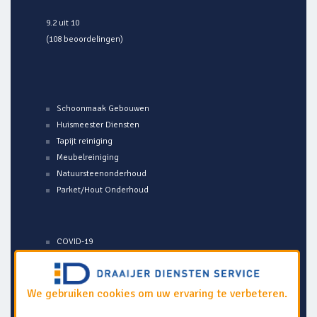
9.2 uit 10
(108 beoordelingen)
Schoonmaak Gebouwen
Huismeester Diensten
Tapijt reiniging
Meubelreiniging
Natuursteenonderhoud
Parket/Hout Onderhoud
COVID-19
Veelgestelde Vragen
Over ons
Algemene voorwaarden
We gebruiken cookies om uw ervaring te verbeteren.
Disclaimer