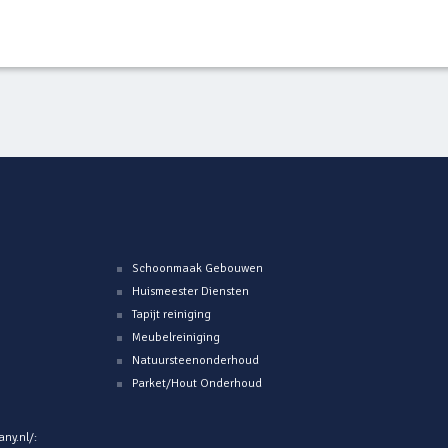
Schoonmaak Gebouwen
Huismeester Diensten
Tapijt reiniging
Meubelreiniging
Natuursteenonderhoud
Parket/Hout Onderhoud
ny.nl/
: