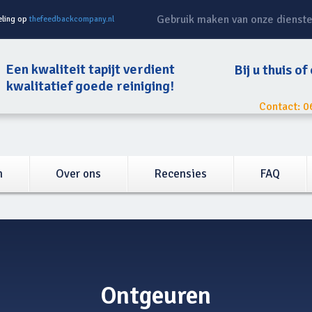
Gebruik maken van onze dienst
eling op
thefeedbackcompany.nl
Een kwaliteit tapijt verdient
Bij u thuis of
kwalitatief goede reiniging!
Contact: 0
n
Over ons
Recensies
FAQ
Ontgeuren