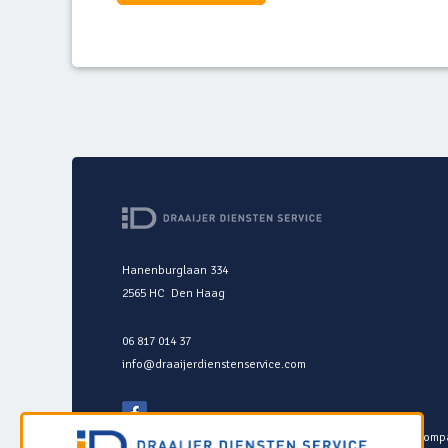
Hanenburglaan 334
2565 HC Den Haag
06 817 014 37
info@draaijerdienstenservice.com
Beoordeling van Draaijer Dienstenservice op
Feedbackcompa