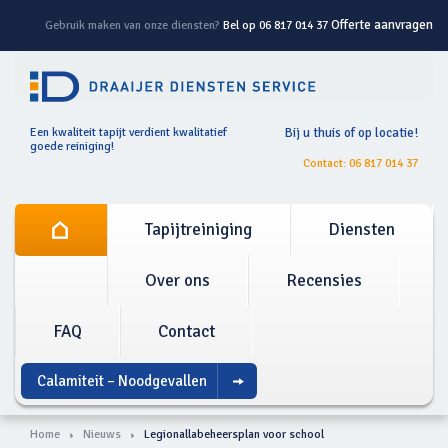
Offerte aanvragen
Gebruik maken van onze diensten?
Bel op 06 817 014 37
Een kwaliteit tapijt verdient kwalitatief
Bij u thuis of op locatie!
goede reiniging!
Contact: 06 817 014 37
Tapijtreiniging
Diensten
Over ons
Recensies
FAQ
Contact
Calamiteit – Noodgevallen
Home
Nieuws
Legionallabeheersplan voor school