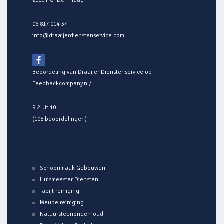
2565 HC Den Haag
06 817 014 37
info@draaijerdienstenservice.com
Beoordeling van Draaijer Dienstenservice op
Feedbackcompany.nl/
:
9.2 uit 10
(108 beoordelingen)
Schoonmaak Gebouwen
Huismeester Diensten
Tapijt reiniging
Meubelreiniging
Natuursteenonderhoud