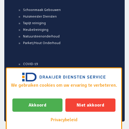
Schoonmaak Gebouwen
Huismeester Diensten
Tapijt reiniging
Meubelreiniging
Natuursteenonderhoud
Parket/Hout Onderhoud
COVID-19
Veelgestelde Vragen
Over ons
Algemene voorwaarden
We gebruiken cookies om uw ervaring te verbeteren.
Disclaimer
Privacy policy
Onze locaties
Akkoord
Niet akkoord
Privacybeleid
© Draaijer Diensten Service 2026