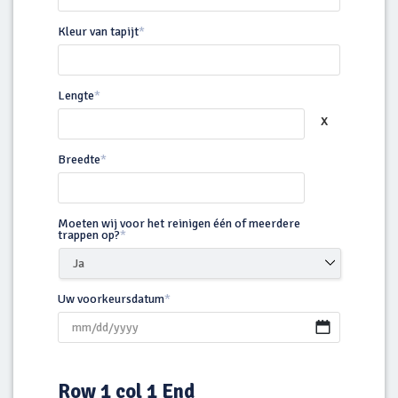
Kleur van tapijt
*
Lengte
*
Breedte
*
Moeten wij voor het reinigen één of meerdere
trappen op?
*
Uw voorkeursdatum
*
MM
slash
Row 1 col 1 End